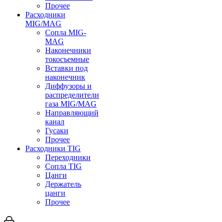
Прочее
Расходники
MIG/MAG
Сопла MIG-
MAG
Наконечники
токосъемные
Вставки под
наконечник
Диффузоры и
распределители
газа MIG/MAG
Направляющий
канал
Гусаки
Прочее
Расходники TIG
Переходники
Сопла TIG
Цанги
Держатель
цанги
Прочее