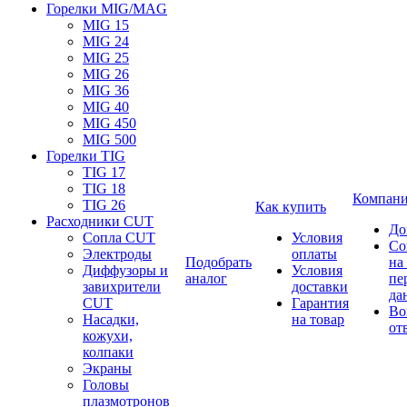
Горелки MIG/MAG
MIG 15
MIG 24
MIG 25
MIG 26
MIG 36
MIG 40
MIG 450
MIG 500
Горелки TIG
TIG 17
TIG 18
Компан
TIG 26
Как купить
Расходники CUT
До
Сопла CUT
Условия
Со
Электроды
оплаты
Подобрать
на
Диффузоры и
Условия
аналог
пе
завихрители
доставки
да
CUT
Гарантия
Во
Насадки,
на товар
от
кожухи,
колпаки
Экраны
Головы
плазмотронов