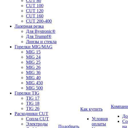
CUT 80
CUT 100
CUT 120
CUT 160
CUT 200-400
Лазерная резка
Для Bystronic®
Для Trumpf®
Линзы и стекла
Горелки MIG/MAG
MIG 15
MIG 24
MIG 25
MIG 26
MIG 36
MIG 40
MIG 450
MIG 500
Горелки TIG
TIG 17
TIG 18
Компан
TIG 26
Как купить
Расходники CUT
До
Сопла CUT
Условия
Со
Электроды
оплаты
Подобрать
на