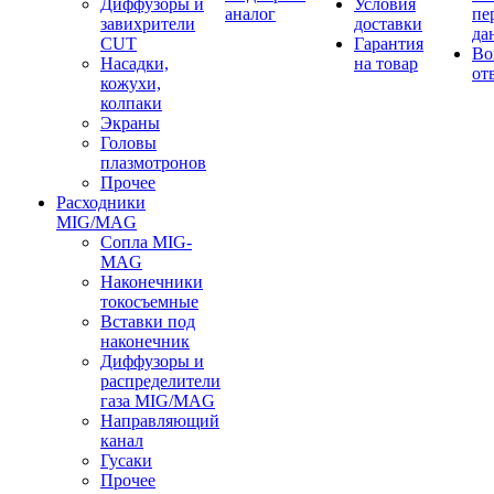
Диффузоры и
Условия
аналог
пе
завихрители
доставки
да
CUT
Гарантия
Во
Насадки,
на товар
от
кожухи,
колпаки
Экраны
Головы
плазмотронов
Прочее
Расходники
MIG/MAG
Сопла MIG-
MAG
Наконечники
токосъемные
Вставки под
наконечник
Диффузоры и
распределители
газа MIG/MAG
Направляющий
канал
Гусаки
Прочее