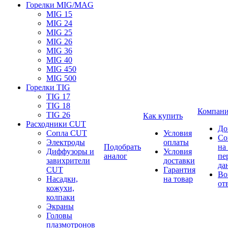
Горелки MIG/MAG
MIG 15
MIG 24
MIG 25
MIG 26
MIG 36
MIG 40
MIG 450
MIG 500
Горелки TIG
TIG 17
TIG 18
Компан
TIG 26
Как купить
Расходники CUT
До
Сопла CUT
Условия
Со
Электроды
оплаты
Подобрать
на
Диффузоры и
Условия
аналог
пе
завихрители
доставки
да
CUT
Гарантия
Во
Насадки,
на товар
от
кожухи,
колпаки
Экраны
Головы
плазмотронов