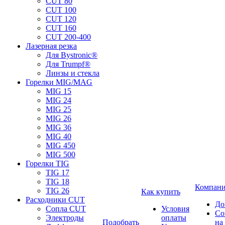
CUT 80
CUT 100
CUT 120
CUT 160
CUT 200-400
Лазерная резка
Для Bystronic®
Для Trumpf®
Линзы и стекла
Горелки MIG/MAG
MIG 15
MIG 24
MIG 25
MIG 26
MIG 36
MIG 40
MIG 450
MIG 500
Горелки TIG
TIG 17
TIG 18
Компан
TIG 26
Как купить
Расходники CUT
До
Сопла CUT
Условия
Со
Электроды
оплаты
Подобрать
на