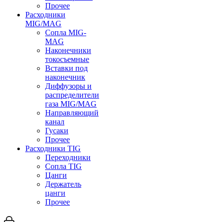
Прочее
Расходники
MIG/MAG
Сопла MIG-
MAG
Наконечники
токосъемные
Вставки под
наконечник
Диффузоры и
распределители
газа MIG/MAG
Направляющий
канал
Гусаки
Прочее
Расходники TIG
Переходники
Сопла TIG
Цанги
Держатель
цанги
Прочее