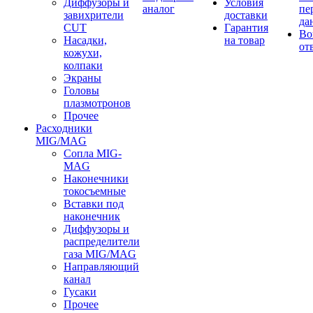
Диффузоры и
Условия
аналог
пе
завихрители
доставки
да
CUT
Гарантия
Во
Насадки,
на товар
от
кожухи,
колпаки
Экраны
Головы
плазмотронов
Прочее
Расходники
MIG/MAG
Сопла MIG-
MAG
Наконечники
токосъемные
Вставки под
наконечник
Диффузоры и
распределители
газа MIG/MAG
Направляющий
канал
Гусаки
Прочее